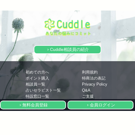
Cuddle相談員の紹介
keyboard_arrow_right
初めての方へ
利用規約
ポイント購入
特商法の表記
相談員一覧
Privacy Policy
占いセラピスト一覧
Q&A
特設窓口一覧
ご支援
その他サービス
タイアップ企画
無料会員登録
会員ログイン
keyboard_arrow_right
keyboard_arrow_right
お問い合わせ
相談員募集
copyright(c) オンライン相談サービスCuddle All Rights Reserved.