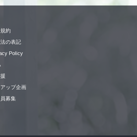
用規約
商法の表記
acy Policy
A
支援
イアップ企画
談員募集