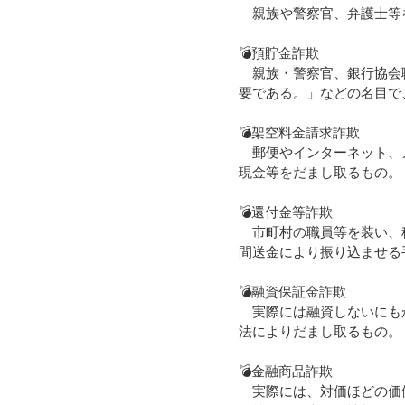
親族や警察官、弁護士等を
💣預貯金詐欺
親族・警察官、銀行協会職
要である。」などの名目で
💣架空料金請求詐欺
郵便やインターネット、メ
現金等をだまし取るもの。
💣還付金等詐欺
市町村の職員等を装い、税
間送金により振り込ませる
💣融資保証金詐欺
実際には融資しないにもか
法によりだまし取るもの。
💣金融商品詐欺
実際には、対価ほどの価値