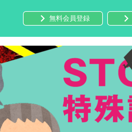
keyboard_arrow_right
keyboard_arrow_rig
無料会員登録