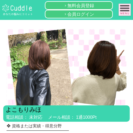
無料会員登録
keyboard_arrow_right
会員ログイン
keyboard_arrow_right
よこもりみほ
電話相談： 未対応 メール相談： 1通1000Pt
❖ 資格または実績・得意分野
━━━━━━━━━━━━━━━