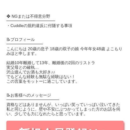
❖ NGまたは不得意分野
━━━━━━━━━━━━
・Cuddleの規約違反に付随する事項
📝プロフィール
━━━━━━━━━
こんにちは 20歳の息子 18歳の双子の娘 今年年女48歳 よこもり
みほと申します。
結婚10年離婚して13年、離婚後の2回のリストラ
実父母との確執…
沢山遊んでお酒も大好き♪♪
でもどんな経験も無駄な経験はない！
この言葉をモットーに過ごしています。
📝お客様へのメッセージ
━━━━━━━━━━━━━
資格などはありませんが、いっぱい笑っていっぱい泣いてきた
私と同じように、壁や不安にぶつかってしまった方のお話を伺
い、少しでも力になれたらと思っています。