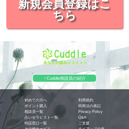
新規会員登録はこ
ちら
Cuddle相談員の紹介
keyboard_arrow_right
初めての方へ
利用規約
ポイント購入
特商法の表記
相談員一覧
Privacy Policy
占いセラピスト一覧
Q&A
特設窓口一覧
ご支援
その他サービス
タイアップ企画